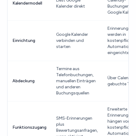
Liest Google
Calendly-
Kalendermodell
Kalender direkt
Buchungen in
Google Kalend
Erinnerungen
Google Kalender
werden in
Einrichtung
verbinden und
kostenpflichti
starten
Automationen
eingerichtet
Termine aus
Telefonbuchungen,
Über Calendly
Abdeckung
manuellen Einträgen
gebuchte Ter
und anderen
Buchungsquellen
Erweiterte
Erinnerungssch
SMS-Erinnerungen
hängen von
plus
Funktionszugang
kostenpflichti
Bewertungsanfragen,
Automationen