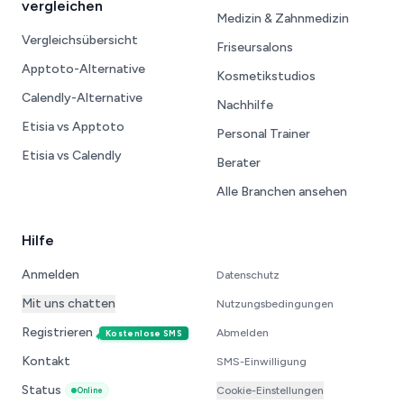
vergleichen
Medizin & Zahnmedizin
Vergleichsübersicht
Friseursalons
Apptoto-Alternative
Kosmetikstudios
Calendly-Alternative
Nachhilfe
Etisia vs Apptoto
Personal Trainer
Etisia vs Calendly
Berater
Alle Branchen ansehen
Hilfe
Anmelden
Datenschutz
Mit uns chatten
Nutzungsbedingungen
Registrieren
Abmelden
Kostenlose SMS
Kontakt
SMS-Einwilligung
Status
Cookie-Einstellungen
Online