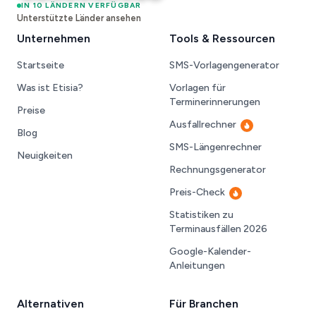
Österreich
IN 10 LÄNDERN VERFÜGBAR
Vereinigte Staaten
Deutschland
Vereinigtes Königreich
Spanien
Australien
Polen
Irland
Kroatien
Slowenien
Unterstützte Länder ansehen
Unternehmen
Tools & Ressourcen
Startseite
SMS-Vorlagengenerator
Was ist Etisia?
Vorlagen für
Terminerinnerungen
Preise
Ausfallrechner
Neu
Blog
SMS-Längenrechner
Neuigkeiten
Rechnungsgenerator
Preis-Check
Neu
Statistiken zu
Terminausfällen 2026
Google-Kalender-
Anleitungen
Alternativen
Für Branchen