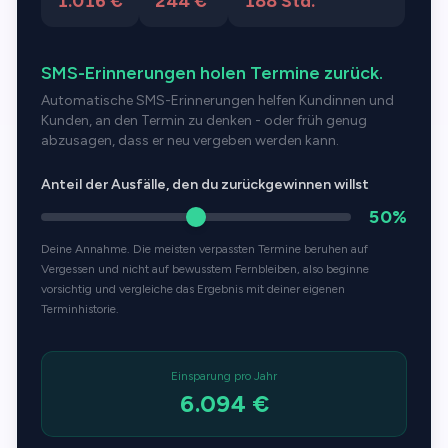
1.016 €
244 €
188 Std.
SMS-Erinnerungen holen Termine zurück.
Automatische SMS-Erinnerungen helfen Kundinnen und
Kunden, an den Termin zu denken - oder früh genug
abzusagen, dass er neu vergeben werden kann.
Anteil der Ausfälle, den du zurückgewinnen willst
50%
Deine Annahme. Die meisten verpassten Termine beruhen auf
Vergessen und nicht auf bewusstem Fernbleiben, also beginne
vorsichtig und vergleiche das Ergebnis mit deiner eigenen
Terminhistorie.
Einsparung pro Jahr
6.094 €