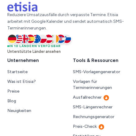
Reduziere Umsatzausfälle durch verpasste Termine. Etisia
arbeitet mit Google Kalender und sendet automatisch SMS-
Terminerinnerungen.
Deutschland
IN 10 LÄNDERN VERFÜGBAR
Vereinigte Staaten
Vereinigtes Königreich
Spanien
Australien
Polen
Österreich
Irland
Kroatien
Slowenien
Unterstützte Länder ansehen
Unternehmen
Tools & Ressourcen
Startseite
SMS-Vorlagengenerator
Was ist Etisia?
Vorlagen für
Terminerinnerungen
Preise
Ausfallrechner
Neu
Blog
SMS-Längenrechner
Neuigkeiten
Rechnungsgenerator
Preis-Check
Neu