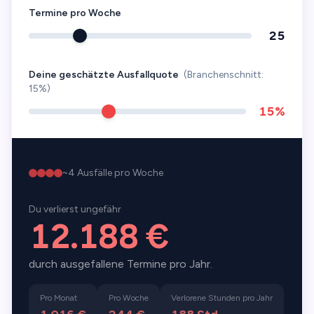
Termine pro Woche
25
Deine geschätzte Ausfallquote
(Branchenschnitt:
15
%)
15%
~4 Ausfälle pro Woche
Du verlierst ungefähr
12.188 €
durch ausgefallene Termine pro Jahr.
Pro Monat
Pro Woche
Verlorene Stunden pro Jahr