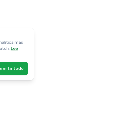
analítica más
Match.
Lee
ermitir todo