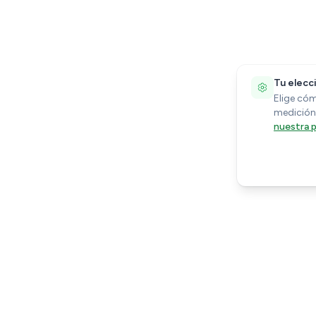
Tu elecc
Elige cóm
medición
nuestra p