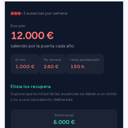
~
3
ausencias por semana
Eso son
12.000 €
saliendo por la puerta cada año.
Al mes
Por semana
Horas perdidas/año
1.000 €
240 €
150
h
Etisia los recupera.
Supone que la mitad de las ausencias se deben a un olvido
y no a una cancelación deliberada.
Ahorro anual
6.000 €