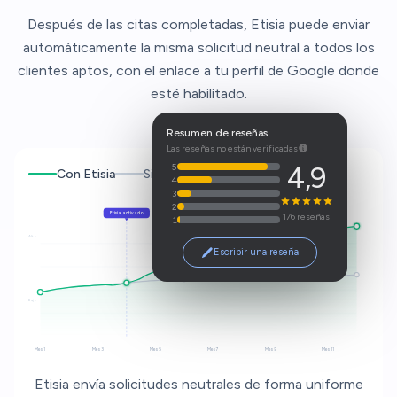
Después de las citas completadas, Etisia puede enviar
automáticamente la misma solicitud neutral a todos los
clientes aptos, con el enlace a tu perfil de Google donde
esté habilitado.
Resumen de reseñas
Las reseñas no están verificadas
5
4,9
Con Etisia
Sin pedirlo
4
3
2
Etisia activado
176 reseñas
1
Alto
Escribir una reseña
Bajo
Mes 1
Mes 3
Mes 5
Mes 7
Mes 9
Mes 11
Etisia envía solicitudes neutrales de forma uniforme