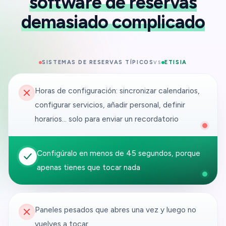
software de reservas
demasiado complicado
SISTEMAS DE RESERVAS TÍPICOS
ETISIA
VS
Horas de configuración: sincronizar calendarios,
configurar servicios, añadir personal, definir
horarios... solo para enviar un recordatorio
Configúralo en menos de 45 segundos, porque
apenas tienes que tocar nada
Paneles pesados que abres una vez y luego no
vuelves a tocar