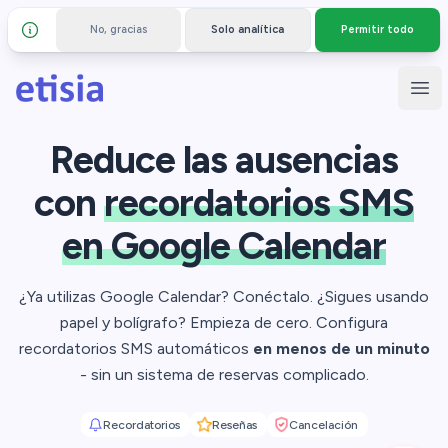
No, gracias
Solo analítica
Permitir todo
Detalles y privacidad
Saltar al contenido principal
Etisia
Abr
Reduce las ausencias
con
recordatorios SMS
en Google Calendar
¿Ya utilizas Google Calendar? Conéctalo. ¿Sigues usando
papel y bolígrafo? Empieza de cero. Configura
recordatorios SMS automáticos
en menos de un minuto
- sin un sistema de reservas complicado.
Recordatorios
Reseñas
Cancelación