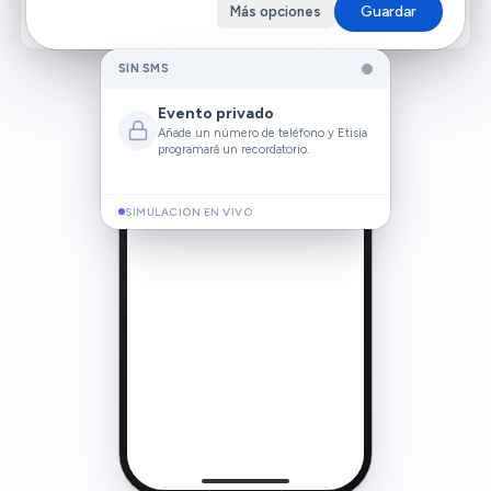
16:00
Guardar
Más opciones
LEYENDO LA CITA…
19:37
Sofía Martínez
SM
EB
612 345 67•
Estudio de belleza
Enviaremos un SMS a Sofía 24 h antes de
Hoy
,
19:37
la cita.
SIMULACIÓN EN VIVO