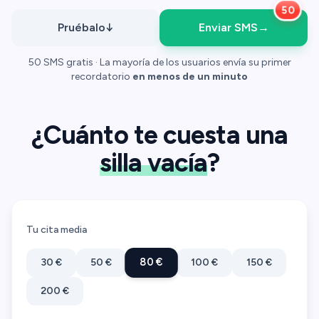
Pruébalo
↓
Enviar SMS
→
50 SMS gratis · La mayoría de los usuarios envía su primer
recordatorio
en menos de un minuto
¿Cuánto te cuesta una
silla vacía
?
Tu cita media
80 €
30 €
50 €
100 €
150 €
200 €