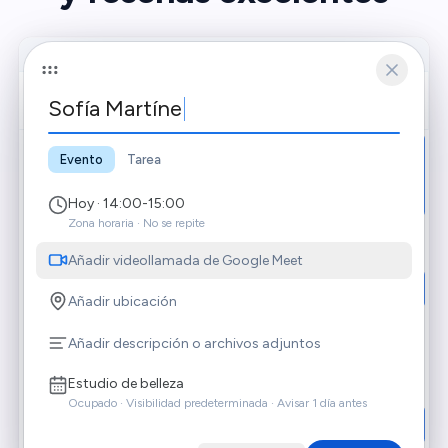
Google Calendar
HOY
MAÑANA
Sofía Martínez 612 345 67•
7
8
09:00
Lucía Torres (SMS enviado ✅)
Sofía Molina (SMS listo ✅)
Evento
Tarea
10:00
Hoy · 14:00-15:00
Zona horaria · No se repite
11:00
612 987 65• (SMS enviado ✅)
Añadir videollamada de Google Meet
12:00
Paula Navarro (SMS listo ✅)
Añadir ubicación
13:00
Añadir descripción o archivos adjuntos
14:00
Sofía Martínez 612 345 67•
Estudio de belleza
Ocupado · Visibilidad predeterminada · Avisar 1 día antes
15:00
Carmen Vega (SMS listo ✅)
698 246 81• (SMS listo ✅)