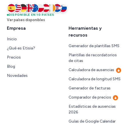
España
DISPONIBLE EN 10 PAÍSES
Estados Unidos
Alemania
Reino Unido
Australia
Polonia
Austria
Irlanda
Croacia
Eslovenia
Ver países disponibles
Empresa
Herramientas y
recursos
Inicio
Generador de plantillas SMS
¿Qué es Etisia?
Plantillas de recordatorios
Precios
de citas
Blog
Calculadora de ausencias
Nuev
Novedades
Calculadora de longitud SMS
Generador de facturas
Comparador de precios
Nuevo
Estadísticas de ausencias
2026
Guías de Google Calendar