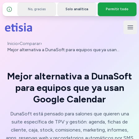
No, gracias
Solo analítica
Permitir todo
Detalles y privacidad
Saltar al contenido principal
Etisia
Abr
Inicio
›
Comparar
›
Mejor alternativa a DunaSoft para equipos que ya usan
Google Calendar
Mejor alternativa a DunaSoft
para equipos que ya usan
Google Calendar
DunaSoft está pensado para salones que quieren una
suite específica de TPV y gestión: agenda, fichas de
cliente, caja, stock, comisiones, marketing, informes,
apps, reservas web y recordatorios automáticos por SMS