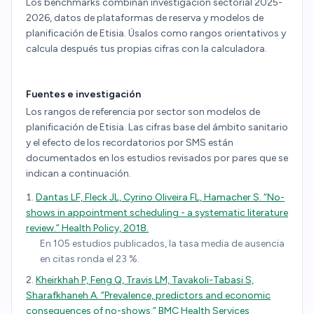
Los benchmarks combinan investigación sectorial 2025-
2026, datos de plataformas de reserva y modelos de
planificación de Etisia. Úsalos como rangos orientativos y
calcula después tus propias cifras con la calculadora.
Fuentes e investigación
Los rangos de referencia por sector son modelos de
planificación de Etisia. Las cifras base del ámbito sanitario
y el efecto de los recordatorios por SMS están
documentados en los estudios revisados por pares que se
indican a continuación.
Dantas LF, Fleck JL, Cyrino Oliveira FL, Hamacher S. “No-
shows in appointment scheduling - a systematic literature
review.” Health Policy, 2018.
En 105 estudios publicados, la tasa media de ausencia
en citas ronda el 23 %.
Kheirkhah P, Feng Q, Travis LM, Tavakoli-Tabasi S,
Sharafkhaneh A. “Prevalence, predictors and economic
consequences of no-shows.” BMC Health Services