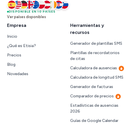
España
DISPONIBLE EN 10 PAÍSES
Estados Unidos
Alemania
Reino Unido
Australia
Polonia
Austria
Irlanda
Croacia
Eslovenia
Ver países disponibles
Empresa
Herramientas y
recursos
Inicio
Generador de plantillas SMS
¿Qué es Etisia?
Plantillas de recordatorios
Precios
de citas
Blog
Calculadora de ausencias
Nuev
Novedades
Calculadora de longitud SMS
Generador de facturas
Comparador de precios
Nuevo
Estadísticas de ausencias
2026
Guías de Google Calendar