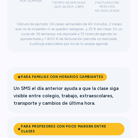
POR SEMANA
TIEMPO RESERVADO
FACTURACIÓN
QUE QUEDA LIBRE
PREVISTA
NO REALIZADA
Cálculo de ejemplo: 24 clases semanales de 60 minutos, 2 clases
que no se imparten ni se pueden reasignar, y 25 € por clase. En un
curso de 36 semanas, eso equivale a 72 horas de agenda no
aprovechada y 1.800 € de facturación prevista no realizada.
Sustituye estos datos por los de tu propia agenda.
PARA FAMILIAS CON HORARIOS CAMBIANTES
Un SMS el día anterior ayuda a que la clase siga
visible entre colegio, trabajo, extraescolares,
transporte y cambios de última hora.
PARA PROFESORES CON POCO MARGEN ENTRE
CLASES