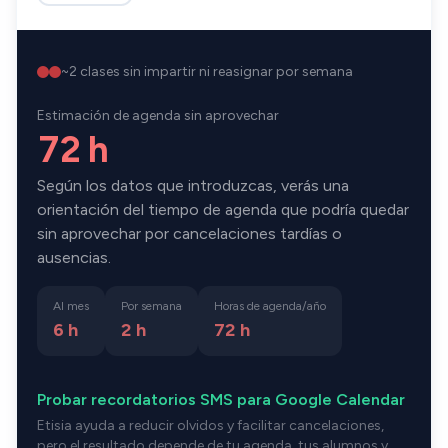
~
2
clases sin impartir ni reasignar por semana
Estimación de agenda sin aprovechar
72 h
Según los datos que introduzcas, verás una
orientación del tiempo de agenda que podría quedar
sin aprovechar por cancelaciones tardías o
ausencias.
Al mes
Por semana
Horas de agenda/año
6 h
2 h
72
h
Probar recordatorios SMS para Google Calendar
Etisia ayuda a reducir olvidos y facilitar cancelaciones,
pero el resultado depende de tu agenda, tus alumnos y