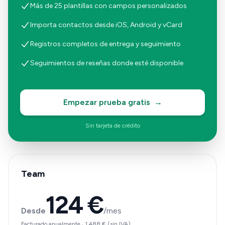
Más de 25 plantillas con campos personalizados
Importa contactos desde iOS, Android y vCard
Registros completos de entrega y seguimiento
Seguimientos de reseñas donde esté disponible
Empezar prueba gratis
→
Sin tarjeta de crédito
Team
124 €
Desde
/mes
Facturado anualmente
·
1.488 €
(sin IVA)