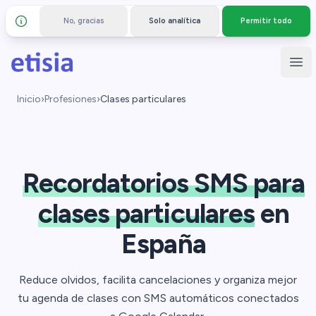
No, gracias
Solo analítica
Permitir todo
Detalles y privacidad
Saltar al contenido principal
Etisia
Abr
Inicio
›
Profesiones
›
Clases particulares
Recordatorios SMS para
clases particulares
en
España
Reduce olvidos, facilita cancelaciones y organiza mejor
tu agenda de clases con SMS automáticos conectados