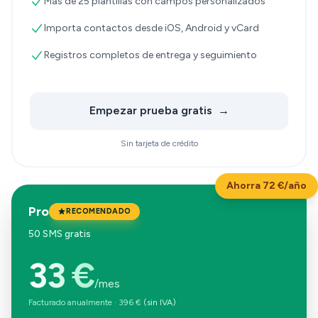
Más de 25 plantillas con campos personalizados
Importa contactos desde iOS, Android y vCard
Registros completos de entrega y seguimiento
Empezar prueba gratis
→
Sin tarjeta de crédito
Ahorra 72 €/año
Pro
RECOMENDADO
50 SMS gratis
33 €
/mes
Facturado anualmente
·
396 €
(sin IVA)