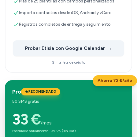
Más de 25 plantillas con campos personalizados
Importa contactos desde iOS, Android y vCard
Registros completos de entrega y seguimiento
Probar Etisia con Google Calendar
→
Sin tarjeta de crédito
Ahorra 72 €/año
Pro
RECOMENDADO
50 SMS gratis
33 €
/mes
Facturado anualmente
·
396 €
(sin IVA)