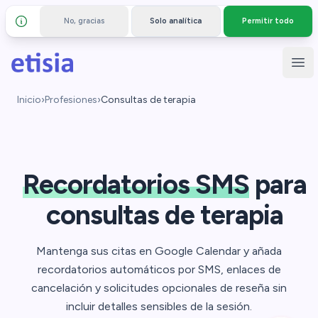
No, gracias
Solo analítica
Permitir todo
Detalles y privacidad
Saltar al contenido principal
Etisia
Abr
Inicio
›
Profesiones
›
Consultas de terapia
Recordatorios SMS
para
consultas de terapia
Mantenga sus citas en Google Calendar y añada
recordatorios automáticos por SMS, enlaces de
cancelación y solicitudes opcionales de reseña sin
incluir detalles sensibles de la sesión.