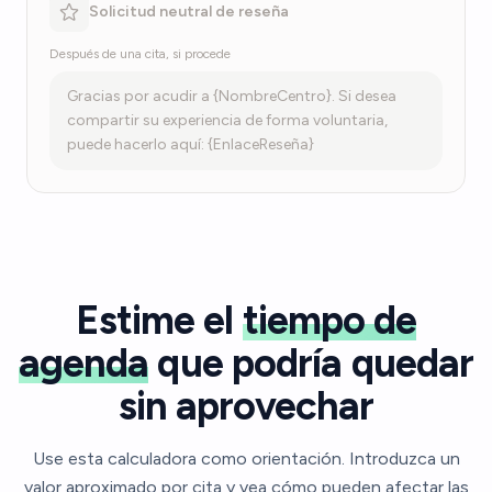
Solicitud neutral de reseña
Después de una cita, si procede
Gracias por acudir a {NombreCentro}. Si desea
compartir su experiencia de forma voluntaria,
puede hacerlo aquí: {EnlaceReseña}
Estime el
tiempo de
agenda
que podría quedar
sin aprovechar
Use esta calculadora como orientación. Introduzca un
valor aproximado por cita y vea cómo pueden afectar las