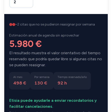
~
2
citas que no se pudieron reasignar por semana
Estimación anual de agenda sin aprovechar
5.980 €
El resultado muestra el valor orientativo del tiempo
reservado que podría quedar libre si algunas citas no
se pueden reasignar.
Al mes
Por semana
Tiempo reservado/año
498 €
130 €
92
h
Etisia puede ayudarle a enviar recordatorios y
facilitar cancelaciones.