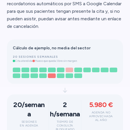
recordatorios automáticos por SMS a Google Calendar
para que sus pacientes tengan presente la cita y, si no
pueden asistir, puedan avisar antes mediante un enlace
de cancelación.
Cálculo de ejemplo, no media del sector
20 SESIONES SEMANALES
Cita atendida
Hueco que queda libre sin margen
20/seman
2
5.980 €
a
h/semana
AGENDA NO
APROVECHADA
AL AÑO
SESIONES
TIEMPO DE
EN AGENDA
CONSULTA
BLOQUEADO