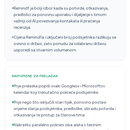
Remind1 je bolji izbor kada su potvrde, otkazivanja,
predlošci za ponovnu uporabu i dijeljenje s timom
važniji od AI povezivanja kontakata ili praćenja
recenzija.
Cijena Remind1a i uključeni broj podsjetnika razlikuju se
ovisno o državi, zato ponudu za odabranu državu
usporedi sa stvarnim volumenom.
NAPOMENE ZA PRELAZAK
Prije prelaska popiši svaki Googleov i Microsoftov
kalendar koji trenutačno pokreće podsjetnike.
Prije nego što isključiš stari tijek, ponovno postavi
vrijeme slanja podsjetnika, predloške, obradu potvrda i
otkazivanja te pristup za članove tima.
Nakratko paralelno pokreni oba alata s testnim