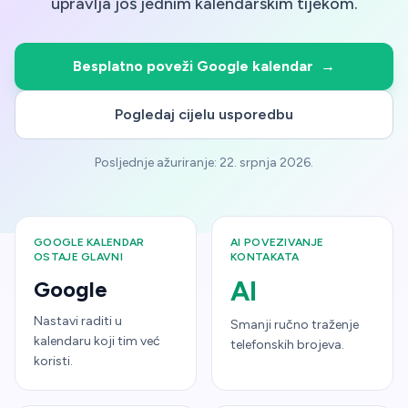
upravlja još jednim kalendarskim tijekom.
Besplatno poveži Google kalendar
→
Pogledaj cijelu usporedbu
Posljednje ažuriranje:
22. srpnja 2026.
GOOGLE KALENDAR
AI POVEZIVANJE
OSTAJE GLAVNI
KONTAKATA
AI
Google
Nastavi raditi u
Smanji ručno traženje
kalendaru koji tim već
telefonskih brojeva.
koristi.