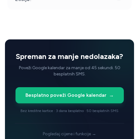
Spreman za manje nedolazaka?
Poveži Google kalendar za manje od 45 sekundi. 50
besplatnih SMS.
Besplatno poveži Google kalendar
→
Bez kreditne kartice · 3 dana besplatno · 50 besplatnih SMS
Pogledaj cijene i funkcije →