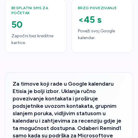
BESPLATNI SMS ZA
BRZO POVEZIVANJE
POČETAK
<45 s
50
Poveži svoj Google
Započni bez kreditne
kalendar.
kartice.
Za timove koji rade u Google kalendaru
Etisia je bolji izbor. Uklanja ručno
povezivanje kontakata i proširuje
podsjetnike uvozom kontakata, grupnim
slanjem poruka, vidljivim statusom u
kalendaru i zahtjevima za recenziju gdje je
ta mogućnost dostupna. Odaberi Remind1
samo kada su podrška za Microsoftove