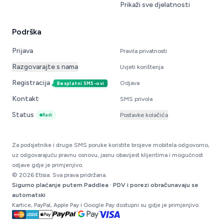
Prikaži sve djelatnosti
Podrška
Prijava
Pravila privatnosti
Razgovarajte s nama
Uvjeti korištenja
Registracija
Odjava
Besplatni SMS-ovi
Kontakt
SMS privola
Status
Postavke kolačića
Radi
Za podsjetnike i druge SMS poruke koristite brojeve mobitela odgovorno,
uz odgovarajuću pravnu osnovu, jasnu obavijest klijentima i mogućnost
odjave gdje je primjenjivo.
© 2026 Etisia. Sva prava pridržana.
Sigurno plaćanje putem Paddlea · PDV i porezi obračunavaju se
automatski
Kartice, PayPal, Apple Pay i Google Pay dostupni su gdje je primjenjivo.