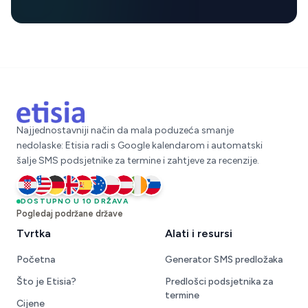
Najjednostavniji način da mala poduzeća smanje
nedolaske: Etisia radi s Google kalendarom i automatski
šalje SMS podsjetnike za termine i zahtjeve za recenzije.
Hrvatska
DOSTUPNO U 10 DRŽAVA
Sjedinjene Države
Njemačka
Ujedinjeno Kraljevstvo
Španjolska
Australija
Poljska
Austrija
Irska
Slovenija
Pogledaj podržane države
Tvrtka
Alati i resursi
Početna
Generator SMS predložaka
Što je Etisia?
Predlošci podsjetnika za
termine
Cijene