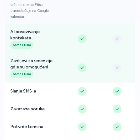
račune, dok se Etisia
usredotočuje na Google
kalendar.
AI povezivanje
kontakata
Samo Etisia
Zahtjevi za recenzije
gdje su omogućeni
Samo Etisia
Slanje SMS-a
Zakazane poruke
Potvrde termina