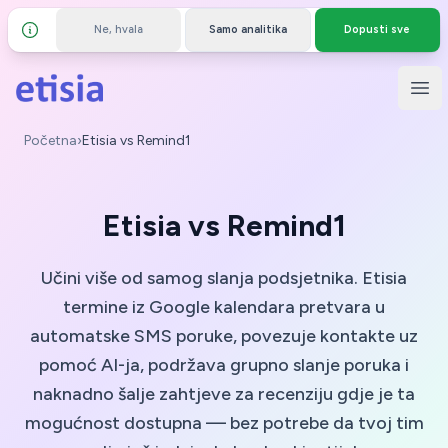
Ne, hvala
Samo analitika
Dopusti sve
Detalji i privatnost
Preskoči na glavni sadržaj
Etisia
Otvo
Početna
›
Etisia vs Remind1
Etisia vs Remind1
Učini više od samog slanja podsjetnika. Etisia
termine iz Google kalendara pretvara u
automatske SMS poruke, povezuje kontakte uz
pomoć AI-ja, podržava grupno slanje poruka i
naknadno šalje zahtjeve za recenziju gdje je ta
mogućnost dostupna — bez potrebe da tvoj tim