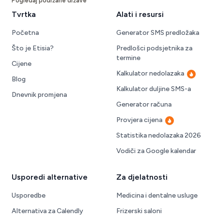
Pogledaj podržane države
Tvrtka
Alati i resursi
Početna
Generator SMS predložaka
Što je Etisia?
Predlošci podsjetnika za
termine
Cijene
Kalkulator nedolazaka
Vruće
Blog
Kalkulator duljine SMS-a
Dnevnik promjena
Generator računa
Provjera cijena
Vruće
Statistika nedolazaka 2026
Vodiči za Google kalendar
Usporedi alternative
Za djelatnosti
Usporedbe
Medicina i dentalne usluge
Alternativa za Calendly
Frizerski saloni