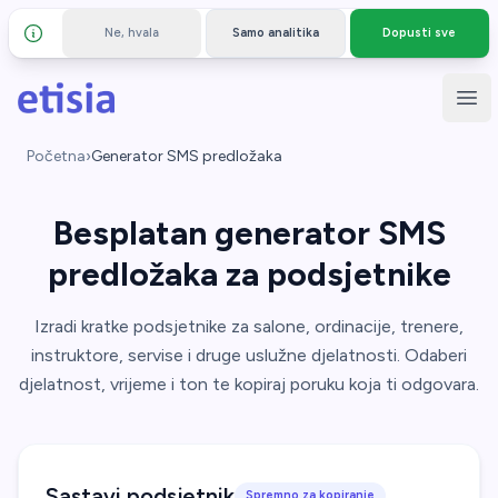
Ne, hvala
Samo analitika
Dopusti sve
Detalji i privatnost
Preskoči na glavni sadržaj
Etisia
Otvo
Početna
›
Generator SMS predložaka
Besplatan generator SMS
predložaka za podsjetnike
Izradi kratke podsjetnike za salone, ordinacije, trenere,
instruktore, servise i druge uslužne djelatnosti. Odaberi
djelatnost, vrijeme i ton te kopiraj poruku koja ti odgovara.
Sastavi podsjetnik
Spremno za kopiranje