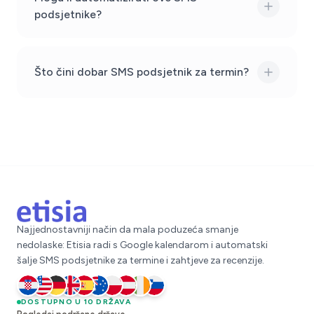
podsjetnike?
Što čini dobar SMS podsjetnik za termin?
Najjednostavniji način da mala poduzeća smanje
nedolaske: Etisia radi s Google kalendarom i automatski
šalje SMS podsjetnike za termine i zahtjeve za recenzije.
Hrvatska
DOSTUPNO U 10 DRŽAVA
Sjedinjene Države
Njemačka
Ujedinjeno Kraljevstvo
Španjolska
Australija
Poljska
Austrija
Irska
Slovenija