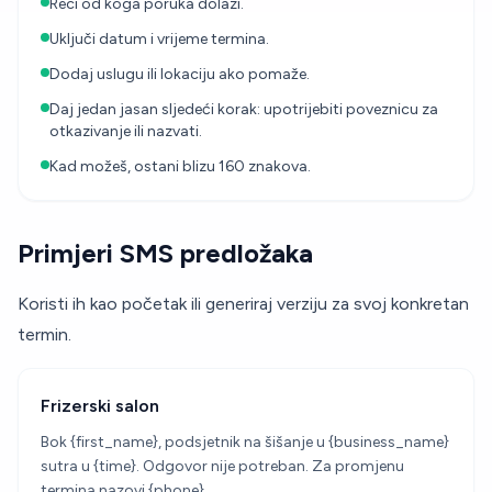
Reci od koga poruka dolazi.
Uključi datum i vrijeme termina.
Dodaj uslugu ili lokaciju ako pomaže.
Daj jedan jasan sljedeći korak: upotrijebiti poveznicu za
otkazivanje ili nazvati.
Kad možeš, ostani blizu 160 znakova.
Primjeri SMS predložaka
Koristi ih kao početak ili generiraj verziju za svoj konkretan
termin.
Frizerski salon
Bok {first_name}, podsjetnik na šišanje u {business_name}
sutra u {time}. Odgovor nije potreban. Za promjenu
termina nazovi {phone}.