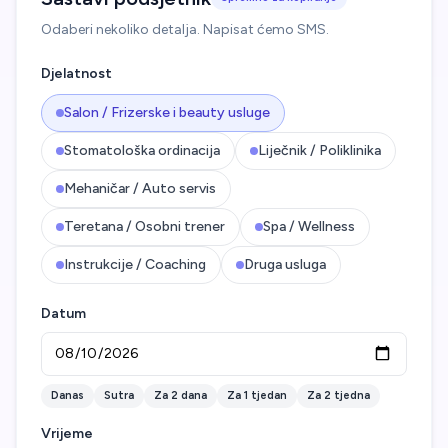
Odaberi nekoliko detalja. Napisat ćemo SMS.
Djelatnost
Salon / Frizerske i beauty usluge
Stomatološka ordinacija
Liječnik / Poliklinika
Mehaničar / Auto servis
Teretana / Osobni trener
Spa / Wellness
Instrukcije / Coaching
Druga usluga
Datum
Danas
Sutra
Za 2 dana
Za 1 tjedan
Za 2 tjedna
Vrijeme