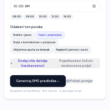
08:00
09:00
10:00
13:00
16:00
Odaberi ton poruke
Kratko i jasno
Toplo i prijateljski
Dulje s kontekstom + potpisom
Uključena uputa za dolazak
Naglasiti jasnoću i poziv
Dodaj više detalja
Pojednostavi (očisti
(neobavezno)
neobavezna polja)
Generiraj SMS predloške
→
Prikaži primjer
Besplatno za korištenje · Bez računa · 5 pokušaja na sat