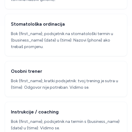
Stomatološka ordinacija
Bok {first_name}, podsjetnik na stomatološki termin u
{business_name} {date} u {time}. Nazovi {phone} ako
trebaš promjenu.
Osobni trener
Bok {first_name}, kratki podsjetnik: tvoj trening je sutra u
{time}. Odgovor nije potreban. Vidimo se.
Instrukcije / coaching
Bok {first_name}, podsjetnik na termin s {business_name}
{date} u {time}. Vidimo se.