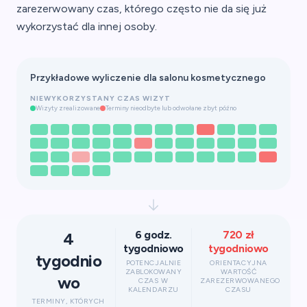
zarezerwowany czas, którego często nie da się już
wykorzystać dla innej osoby.
Przykładowe wyliczenie dla salonu kosmetycznego
NIEWYKORZYSTANY CZAS WIZYT
Wizyty zrealizowane
Terminy nieodbyte lub odwołane zbyt późno
6 godz.
720 zł
4
tygodniowo
tygodniowo
tygodnio
POTENCJALNIE
ORIENTACYJNA
ZABLOKOWANY
WARTOŚĆ
wo
CZAS W
ZAREZERWOWANEGO
KALENDARZU
CZASU
TERMINY, KTÓRYCH