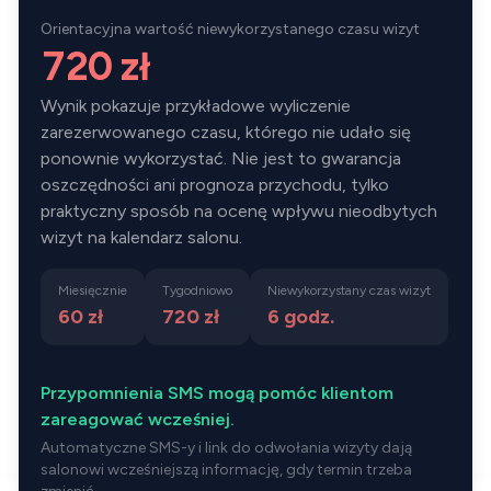
Orientacyjna wartość niewykorzystanego czasu wizyt
720 zł
Wynik pokazuje przykładowe wyliczenie
zarezerwowanego czasu, którego nie udało się
ponownie wykorzystać. Nie jest to gwarancja
oszczędności ani prognoza przychodu, tylko
praktyczny sposób na ocenę wpływu nieodbytych
wizyt na kalendarz salonu.
Miesięcznie
Tygodniowo
Niewykorzystany czas wizyt
60 zł
720 zł
6
godz.
Przypomnienia SMS mogą pomóc klientom
zareagować wcześniej.
Automatyczne SMS-y i link do odwołania wizyty dają
salonowi wcześniejszą informację, gdy termin trzeba