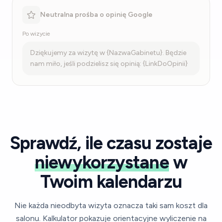
Neutralna prośba o opinię Google
Po wizycie
Dziękujemy za wizytę w {NazwaGabinetu}. Będzie
nam miło, jeśli podzielisz się opinią: {LinkDoOpinii}
Sprawdź, ile czasu zostaje
niewykorzystane
w
Twoim kalendarzu
Nie każda nieodbyta wizyta oznacza taki sam koszt dla
salonu. Kalkulator pokazuje orientacyjne wyliczenie na