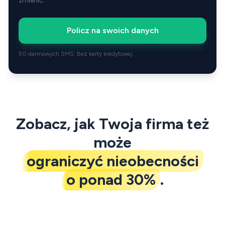
zmienić.
Policz na swoich danych
50 darmowych SMS. Bez karty kredytowej.
Zobacz, jak Twoja firma też
może
ograniczyć nieobecności
o ponad 30%
.