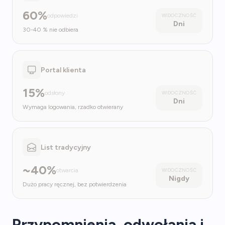
60%
odpowiedzi
WIDOCZNOŚĆ
Dni
30-40 % nie odbiera
Portal klienta
15%
odsłony
WIDOCZNOŚĆ
Dni
Wymaga logowania, rzadko otwierany
List tradycyjny
~40%
otwarcia
WIDOCZNOŚĆ
Nigdy
Dużo pracy ręcznej, bez potwierdzenia
Przypomnienia, odwołania i