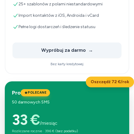
25+ szablonów z polami niestandardowymi
Import kontaktów z iOS, Androida i vCard
Pełne logi dostarczeń i śledzenie statusu
Wypróbuj za darmo
→
Bez karty kredytowej
Oszczędź 72 €/rok
Pro
POLECANE
50 darmowych SMS
33 €
/miesiąc
Rozliczane rocznie
·
396 €
(bez podatku)