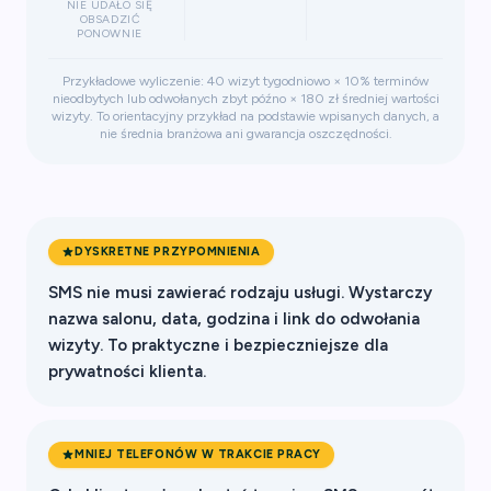
NIE UDAŁO SIĘ
OBSADZIĆ
PONOWNIE
Przykładowe wyliczenie: 40 wizyt tygodniowo × 10% terminów
nieodbytych lub odwołanych zbyt późno × 180 zł średniej wartości
wizyty. To orientacyjny przykład na podstawie wpisanych danych, a
nie średnia branżowa ani gwarancja oszczędności.
DYSKRETNE PRZYPOMNIENIA
SMS nie musi zawierać rodzaju usługi. Wystarczy
nazwa salonu, data, godzina i link do odwołania
wizyty. To praktyczne i bezpieczniejsze dla
prywatności klienta.
MNIEJ TELEFONÓW W TRAKCIE PRACY