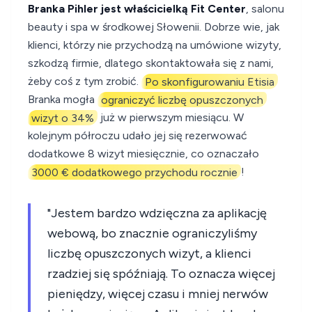
Branka Pihler jest właścicielką Fit Center
, salonu
beauty i spa w środkowej Słowenii. Dobrze wie, jak
klienci, którzy nie przychodzą na umówione wizyty,
szkodzą firmie, dlatego skontaktowała się z nami,
żeby coś z tym zrobić.
Po skonfigurowaniu Etisia
Branka mogła
ograniczyć liczbę opuszczonych
wizyt o 34%
już w pierwszym miesiącu. W
kolejnym półroczu udało jej się rezerwować
dodatkowe 8 wizyt miesięcznie, co oznaczało
3000 € dodatkowego przychodu rocznie
!
"Jestem bardzo wdzięczna za aplikację
webową, bo znacznie ograniczyliśmy
liczbę opuszczonych wizyt, a klienci
rzadziej się spóźniają. To oznacza więcej
pieniędzy, więcej czasu i mniej nerwów