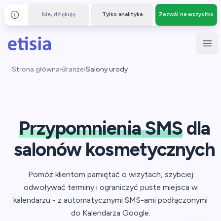
Nie, dziękuję
Tylko analityka
Zezwól na wszystko
Szczegóły i prywatność
Przejdź do głównej treści
Etisia
Otw
Strona główna
›
Branże
›
Salony urody
Przypomnienia SMS
dla
salonów kosmetycznych
Pomóż klientom pamiętać o wizytach, szybciej
odwoływać terminy i ograniczyć puste miejsca w
kalendarzu - z automatycznymi SMS-ami podłączonymi
do Kalendarza Google.