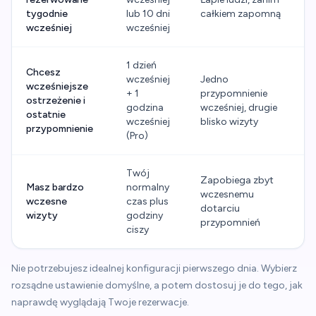
tygodnie
lub 10 dni
całkiem zapomną
wcześniej
wcześniej
1 dzień
Chcesz
wcześniej
Jedno
wcześniejsze
+ 1
przypomnienie
ostrzeżenie i
godzina
wcześniej, drugie
ostatnie
wcześniej
blisko wizyty
przypomnienie
(Pro)
Twój
Zapobiega zbyt
Masz bardzo
normalny
wczesnemu
wczesne
czas plus
dotarciu
wizyty
godziny
przypomnień
ciszy
Nie potrzebujesz idealnej konfiguracji pierwszego dnia. Wybierz
rozsądne ustawienie domyślne, a potem dostosuj je do tego, jak
naprawdę wyglądają Twoje rezerwacje.