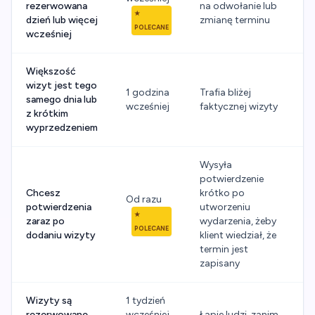
rezerwowana
na odwołanie lub
★
dzień lub więcej
zmianę terminu
POLECANE
wcześniej
Większość
wizyt jest tego
1 godzina
Trafia bliżej
samego dnia lub
wcześniej
faktycznej wizyty
z krótkim
wyprzedzeniem
Wysyła
potwierdzenie
Chcesz
krótko po
Od razu
potwierdzenia
utworzeniu
★
zaraz po
wydarzenia, żeby
POLECANE
dodaniu wizyty
klient wiedział, że
termin jest
zapisany
Wizyty są
1 tydzień
rezerwowane
wcześniej
Łapie ludzi, zanim