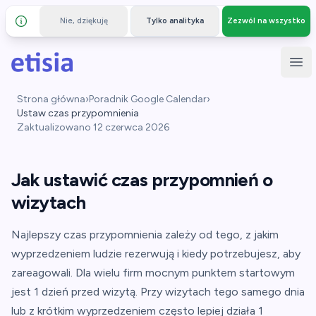
Nie, dziękuję
Tylko analityka
Zezwól na wszystko
Szczegóły i prywatność
Przejdź do głównej treści
Etisia
Otw
Strona główna
›
Poradnik Google Calendar
›
Ustaw czas przypomnienia
Zaktualizowano
12 czerwca 2026
Jak ustawić czas przypomnień o
wizytach
Najlepszy czas przypomnienia zależy od tego, z jakim
wyprzedzeniem ludzie rezerwują i kiedy potrzebujesz, aby
zareagowali. Dla wielu firm mocnym punktem startowym
jest 1 dzień przed wizytą. Przy wizytach tego samego dnia
lub z krótkim wyprzedzeniem często lepiej działa 1