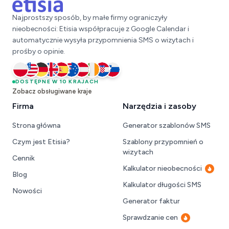
Najprostszy sposób, by małe firmy ograniczyły
nieobecności: Etisia współpracuje z Google Calendar i
automatycznie wysyła przypomnienia SMS o wizytach i
prośby o opinie.
Polska
DOSTĘPNE W 10 KRAJACH
Stany Zjednoczone
Niemcy
Wielka Brytania
Hiszpania
Australia
Austria
Irlandia
Chorwacja
Słowenia
Zobacz obsługiwane kraje
Firma
Narzędzia i zasoby
Strona główna
Generator szablonów SMS
Czym jest Etisia?
Szablony przypomnień o
wizytach
Cennik
Kalkulator nieobecności
Gorą
Blog
Kalkulator długości SMS
Nowości
Generator faktur
Sprawdzanie cen
Gorące