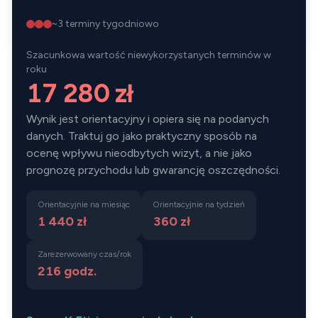
~
3
terminy tygodniowo
Szacunkowa wartość niewykorzystanych terminów w
roku
17 280 zł
Wynik jest orientacyjny i opiera się na podanych
danych. Traktuj go jako praktyczny sposób na
ocenę wpływu nieodbytych wizyt, a nie jako
prognozę przychodu lub gwarancję oszczędności.
Orientacyjnie na miesiąc
Orientacyjnie na tydzień
1 440 zł
360 zł
Zarezerwowany czas/rok
216
godz.