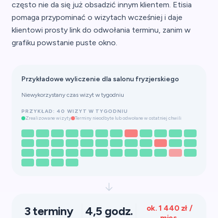
często nie da się już obsadzić innym klientem. Etisia
pomaga przypominać o wizytach wcześniej i daje
klientowi prosty link do odwołania terminu, zanim w
grafiku powstanie puste okno.
Przykładowe wyliczenie dla salonu fryzjerskiego
Niewykorzystany czas wizyt w tygodniu
PRZYKŁAD: 40 WIZYT W TYGODNIU
Zrealizowane wizyty
Terminy nieodbyte lub odwołane w ostatniej chwili
ok. 1 440 zł /
3 terminy
4,5 godz.
mies.