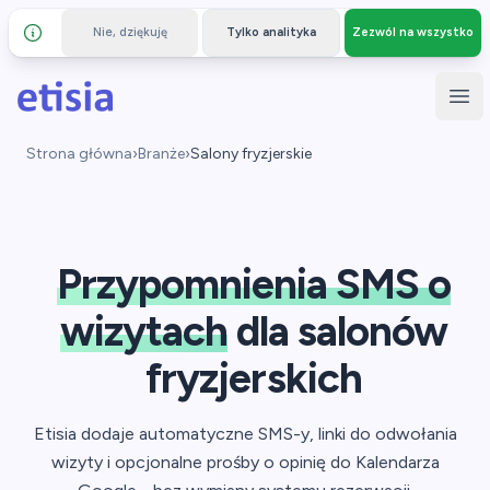
Nie, dziękuję
Tylko analityka
Zezwól na wszystko
Szczegóły i prywatność
Przejdź do głównej treści
Etisia
Otw
Strona główna
›
Branże
›
Salony fryzjerskie
Przypomnienia SMS o
wizytach
dla salonów
fryzjerskich
Etisia dodaje automatyczne SMS-y, linki do odwołania
wizyty i opcjonalne prośby o opinię do Kalendarza