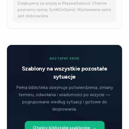
Dziękujemy za wizytę w {NazwaSalonu}. Chętnie
poznamy opinię: {LinkDoOpinii}. Wystawienie opinii
jest dobrowolne.
NASTĘPNY KROK
Szablony na wszystkie pozostałe
sytuacje
Pełna biblioteka obejmuje potwierdzenia, zmiany
terminu, odwołania i wiadomości po wizycie —
pogrupowane według sytuacji i gotowe do
skopiowania.
Otwórz bibliotekę szablonów
→