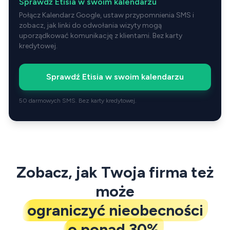
Sprawdź Etisia w swoim kalendarzu
Połącz Kalendarz Google, ustaw przypomnienia SMS i
zobacz, jak linki do odwołania wizyty mogą
uporządkować komunikację z klientami. Bez karty
kredytowej.
Sprawdź Etisia w swoim kalendarzu
50 darmowych SMS. Bez karty kredytowej.
Zobacz, jak Twoja firma też
może
ograniczyć nieobecności
o ponad 30%
.