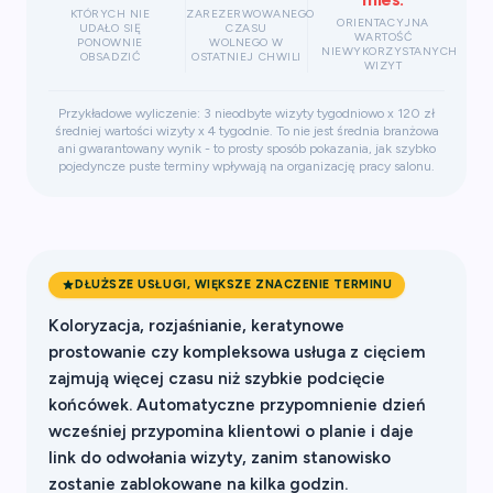
KTÓRYCH NIE
ZAREZERWOWANEGO
ORIENTACYJNA
UDAŁO SIĘ
CZASU
WARTOŚĆ
PONOWNIE
WOLNEGO W
NIEWYKORZYSTANYCH
OBSADZIĆ
OSTATNIEJ CHWILI
WIZYT
Przykładowe wyliczenie: 3 nieodbyte wizyty tygodniowo x 120 zł
średniej wartości wizyty x 4 tygodnie. To nie jest średnia branżowa
ani gwarantowany wynik - to prosty sposób pokazania, jak szybko
pojedyncze puste terminy wpływają na organizację pracy salonu.
DŁUŻSZE USŁUGI, WIĘKSZE ZNACZENIE TERMINU
Koloryzacja, rozjaśnianie, keratynowe
prostowanie czy kompleksowa usługa z cięciem
zajmują więcej czasu niż szybkie podcięcie
końcówek. Automatyczne przypomnienie dzień
wcześniej przypomina klientowi o planie i daje
link do odwołania wizyty, zanim stanowisko
zostanie zablokowane na kilka godzin.