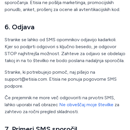
sporočanja. Etisia ne pošilja marketinga, promocijskih
ponudb, anket, prošenj za ocene ali avtentikacijskih kod.
6. Odjava
Stranke se lahko od SMS opomnikov odjavijo kadarkoli.
Kjer so podprti odgovori s ključno besedo, je odgovor
STOP najhitrejša možnost. Zahteve za odjavo se obdelajo
takoj in na to številko ne bodo poslana nadaljnja sporočila.
Stranke, ki potrebujejo pomoč, naj pišejo na
support@etisia.com
. Etisia ne ponuja pogovorne SMS
podpore.
Če prejemnik ne more več odgovoriti na prvotni SMS,
lahko uporabi naš obrazec
Ne obveščaj moje številke
za
zahtevo za ročni pregled skladnosti.
7. Primeri SMS sporočil