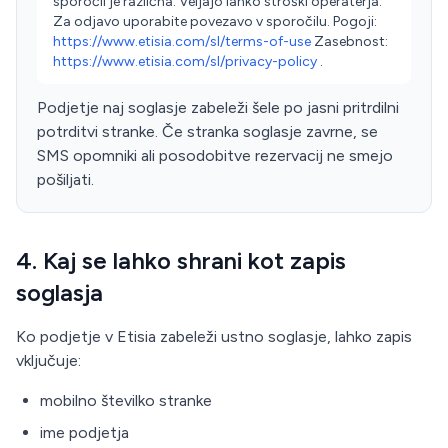
sporočil je različna. Veljajo lahko stroški operaterja.
Za odjavo uporabite povezavo v sporočilu. Pogoji:
https://www.etisia.com/sl/terms-of-use
Zasebnost:
https://www.etisia.com/sl/privacy-policy
.
Podjetje naj soglasje zabeleži šele po jasni pritrdilni
potrditvi stranke. Če stranka soglasje zavrne, se
SMS opomniki ali posodobitve rezervacij ne smejo
pošiljati.
4. Kaj se lahko shrani kot zapis
soglasja
Ko podjetje v Etisia zabeleži ustno soglasje, lahko zapis
vključuje:
mobilno številko stranke
ime podjetja