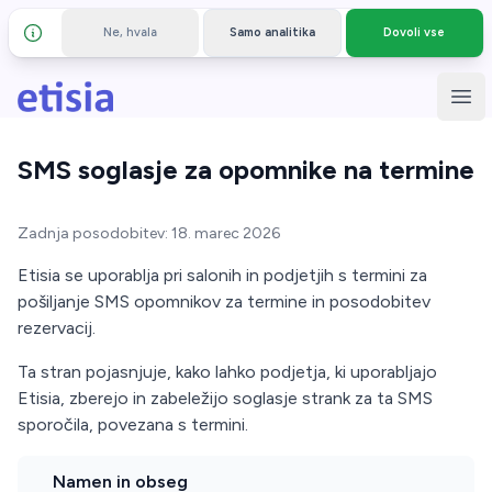
Ne, hvala
Samo analitika
Dovoli vse
Podrobnosti in zasebnost
Preskoči na glavno vsebino
Etisia
Odp
SMS soglasje za opomnike na termine
Zadnja posodobitev: 18. marec 2026
Etisia se uporablja pri salonih in podjetjih s termini za
pošiljanje SMS opomnikov za termine in posodobitev
rezervacij.
Ta stran pojasnjuje, kako lahko podjetja, ki uporabljajo
Etisia, zberejo in zabeležijo soglasje strank za ta SMS
sporočila, povezana s termini.
Namen in obseg