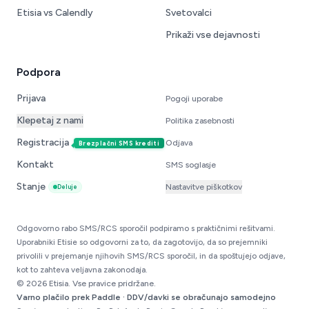
Etisia vs Calendly
Svetovalci
Prikaži vse dejavnosti
Podpora
Prijava
Pogoji uporabe
Klepetaj z nami
Politika zasebnosti
Registracija
Odjava
Brezplačni SMS krediti
Kontakt
SMS soglasje
Stanje
Nastavitve piškotkov
Deluje
Odgovorno rabo SMS/RCS sporočil podpiramo s praktičnimi rešitvami.
Uporabniki Etisie so odgovorni za to, da zagotovijo, da so prejemniki
privolili v prejemanje njihovih SMS/RCS sporočil, in da spoštujejo odjave,
kot to zahteva veljavna zakonodaja.
© 2026 Etisia. Vse pravice pridržane.
Varno plačilo prek Paddle · DDV/davki se obračunajo samodejno