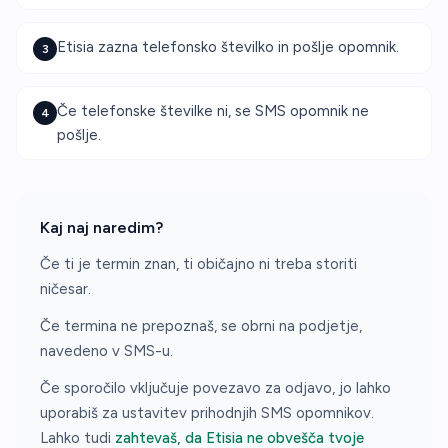
Etisia zazna telefonsko številko in pošlje opomnik.
3
Če telefonske številke ni, se SMS opomnik ne
4
pošlje.
Kaj naj naredim?
Če ti je termin znan, ti običajno ni treba storiti
ničesar.
Če termina ne prepoznaš, se obrni na podjetje,
navedeno v SMS-u.
Če sporočilo vključuje povezavo za odjavo, jo lahko
uporabiš za ustavitev prihodnjih SMS opomnikov.
Lahko tudi
zahtevaš, da Etisia ne obvešča tvoje