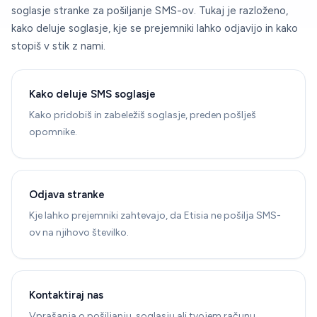
soglasje stranke za pošiljanje SMS-ov. Tukaj je razloženo,
kako deluje soglasje, kje se prejemniki lahko odjavijo in kako
stopiš v stik z nami.
Kako deluje SMS soglasje
Kako pridobiš in zabeležiš soglasje, preden pošlješ
opomnike.
Odjava stranke
Kje lahko prejemniki zahtevajo, da Etisia ne pošilja SMS-
ov na njihovo številko.
Kontaktiraj nas
Vprašanja o pošiljanju, soglasju ali tvojem računu.