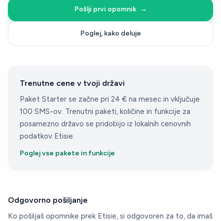
Pošlji prvi opomnik
→
Shrani
Več možnosti
Poglej, kako deluje
BEREM DOGODEK…
Trenutne cene v tvoji državi
Paket Starter se začne pri 24 € na mesec in vključuje
100 SMS-ov. Trenutni paketi, količine in funkcije za
SIMULACIJA V ŽIVO
posamezno državo se pridobijo iz lokalnih cenovnih
podatkov Etisie.
Poglej vse pakete in funkcije
Odgovorno pošiljanje
Ko pošiljaš opomnike prek Etisie, si odgovoren za to, da imaš