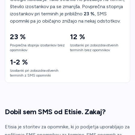
število izostankov pa se zmanjša. Povprečna stopnja
izostankov pri terminih je približno
23 %
, SMS
opomniki pa jo običajno znižajo na nekaj odstotkov.
23 %
12 %
Povprečna stopnja izostankov brez
Izostanki pri zobozdravstvenih
opomnikov
terminih brez opomnikov
1-2 %
Izostanki pri zobozdravstvenih
terminih z SMS opomniki
Dobil sem SMS od Etisie. Zakaj?
Etisia je storitev za opomnike, ki jo podjetja uporabljajo za
pošiljanje SMS opomnikov za termine. SMS opomnik za