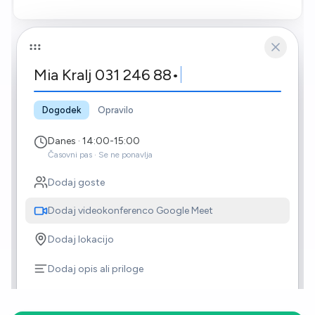
Mia Kralj 031 246 88•
Dogodek
Opravilo
Danes · 14:00-15:00
Časovni pas · Se ne ponavlja
Dodaj goste
Dodaj videokonferenco Google Meet
Etisia bere termin…
Dodaj lokacijo
Ponovi
Dodaj opis ali priloge
Studio lepote
Zasedeno · Privzeta vidnost · Obvesti 1 dan prej