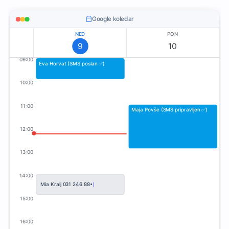
Google koledar
NED
PON
9
10
09:00
Eva Horvat (SMS poslan ✅)
10:00
11:00
Maja Povše (SMS pripravljen ✅)
12:00
13:00
14:00
Berem dogodek…
15:00
16:00