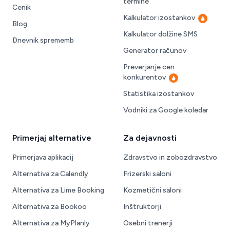
termine
Cenik
Kalkulator izostankov
Vroče
Blog
Kalkulator dolžine SMS
Dnevnik sprememb
Generator računov
Preverjanje cen
konkurentov
Vroče
Statistika izostankov
Vodniki za Google koledar
Primerjaj alternative
Za dejavnosti
Primerjava aplikacij
Zdravstvo in zobozdravstvo
Alternativa za Calendly
Frizerski saloni
Alternativa za Lime Booking
Kozmetični saloni
Alternativa za Bookoo
Inštruktorji
Alternativa za MyPlanly
Osebni trenerji