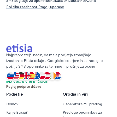
SMS soglasje za opomnike
Kalkulator izostankov
Cenik
Politika zasebnosti
Pogoji uporabe
Najpreprostejši način, da mala podjetja zmanjšajo
izostanke: Etisia deluje z Google koledarjem in samodejno
pošilja SMS opomnike za termine in prošnje za ocene.
Slovenija
NA VOLJO V 10 DRŽAVAH
Združene države
Nemčija
Združeno kraljestvo
Španija
Avstralija
Poljska
Avstrija
Irska
Hrvaška
Poglej podprte države
Podjetje
Orodja in viri
Domov
Generator SMS predlog
Kaj je Etisia?
Predloge opomnikov za