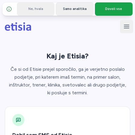
Ne, hvala
Samo analitika
Dovoli vse
Podrobnosti in zasebnost
Preskoči na glavno vsebino
Etisia
Odp
Kaj je Etisia?
Če si od Etisie prejel sporočilo, ga je verjetno poslalo
podjetje, pri katerem imaš termin, na primer salon,
inštruktor, trener, klinika, svetovalec ali drugo podjetje,
ki posluje s termini.