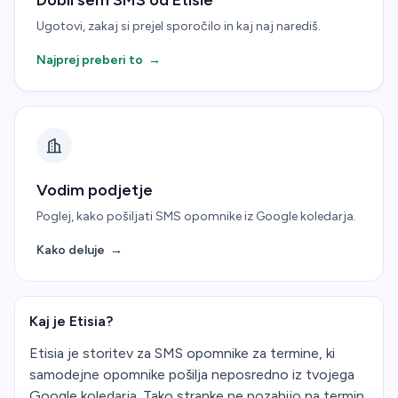
Dobil sem SMS od Etisie
Ugotovi, zakaj si prejel sporočilo in kaj naj narediš.
Najprej preberi to
→
Vodim podjetje
Poglej, kako pošiljati SMS opomnike iz Google koledarja.
Kako deluje
→
Kaj je Etisia?
Etisia je storitev za SMS opomnike za termine, ki
samodejne opomnike pošilja neposredno iz tvojega
Google koledarja. Tako stranke ne pozabijo na termin,